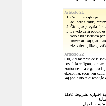
Artikolo 21
Ĉiu homo rajtas partopre
de libere elektitaj repre
Ĉiu rajtas je egala aliro
La volo de la popolo estu
volo estu esprimata per 
universala kaj egala bal
ekvivalentaj liberaj voĉ
Artikolo 22
Ĉiu, kiel membro de la socio
postuli la realigon, per naci
konforme al la organizo kaj 
ekonomiaj, sociaj kaj kultura
kaj por la libera disvolviĝo 
 اختياره بشروط عادلة
طالة
 متساو للعمل