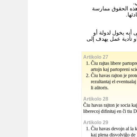
ي
هذه الحقوق ممارسة
دئها
 أنه يخول لدولة أو
و تأدية عمل يهدف إلى
Artikolo 27
Ĉiu rajtas libere partop
artojn kaj partopreni sc
Ĉiu havas rajton je prote
rezultantaj el eventualaj 
li aŭtoris.
Artikolo 28
Ĉiu havas rajton je socia kaj
liberecoj difinitaj en ĉi tiu 
Artikolo 29
Ĉiu havas devojn al la k
kaj plena disvolviĝo de 