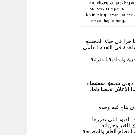
aŭ religiaj grupoj, kaj 
konservo de paco.
Gepatroj havas unuavica
ricevu iliaj infanoj.
حرا في حياة المجتمع
ساهمة في التقدم العلمي
ة والمادية المترتبة
 دولي تتحقق بمقتضاه
 الإعلان تحققا تاما
ي يتاح فيه وحده
لقيود التي يقررها
الغير وحرياته
 للنظام العام والمصلحة