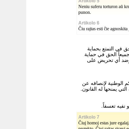
Artikolo 5
Neniu suferu torturon aŭ k
punon.
Artikolo 6
Ĉiu rajtas esti ĉie agnoskita
ق في التمتع بحماية
جميعاً الحق في حماية
ن وضد أي تحريض على
 الوطنية لإنصافه عن
التي يمنحها له القانون
 نفيه تعسفاً
Artikolo 7
Ĉiuj homoj estas jure egalaj,
protekto. Ĉiuj rajtas ricevi