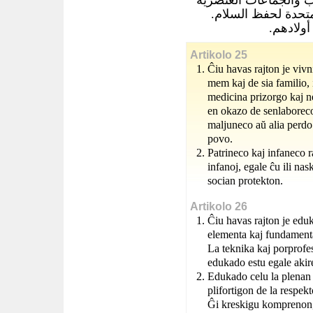
المتحدة لحفظ السلام
 أولادهم
Artikolo 25
Ĉiu havas rajton je vivn
mem kaj de sia familio, 
medicina prizorgo kaj ne
en okazo de senlaborec
maljuneco aŭ alia perdo 
povo.
Patrineco kaj infaneco ra
infanoj, egale ĉu ili na
socian protekton.
Artikolo 26
Ĉiu havas rajton je edu
elementa kaj fundamenta
La teknika kaj porprofes
edukado estu egale akireb
Edukado celu la plenan
plifortigon de la respekt
Ĝi kreskigu komprenon, 