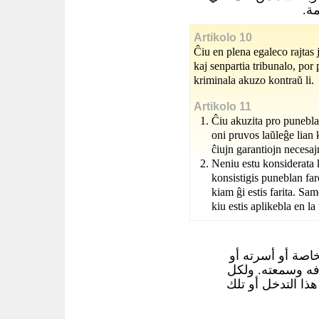
مة
Artikolo 10
Ĉiu en plena egaleco rajtas
kaj senpartia tribunalo, por 
kriminala akuzo kontraŭ li.
Artikolo 11
Ĉiu akuzita pro punebla 
oni pruvos laŭleĝe lian 
ĉiujn garantiojn necesaj
Neniu estu konsiderata 
konsistigis puneblan far
kiam ĝi estis farita. Same
kiu estis aplikebla en l
اصة أو أسرته أو
فه وسمعته. ولكل
ا التدخل أو تلك