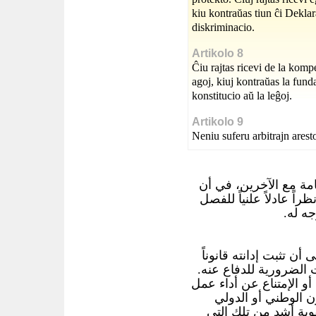
kiu kontraŭas tiun ĉi Deklara
diskriminacio.
Artikolo 8
Ĉiu rajtas ricevi de la kompe
agoj, kiuj kontraŭas la funda
konstitucio aŭ la leĝoj.
Artikolo 9
Neniu suferu arbitrajn arest
مة مع الآخرين، في أن
ً عادلاً علنياً للفصل
وجه له
أن تثبت إدانته قانوناً
ت الضرورية للدفاع عنه
و الإمتناع عن أداء عمل
نون الوطني أو الدولي
وبة أشد من تلك التي