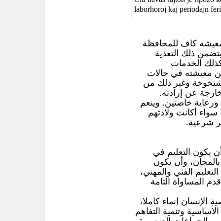
laborhoroj kaj periodajn feri
يشة كاف للمحافظة
تضمن ذلك التغذية
كذلك الخدمات
مين معيشته في حالات
لشيخوخة وغير ذلك من
ارجة عن إرادته
رعاية خاصتين. وينعم
 سواء أكانت ولادتهم
ير شرعية
 يكون التعليم في
بالمجان، وأن يكون
م التعليم الفني والمهني
قدم المساواة التامة
ة الإنسان إنماء كاملا
الأساسية وتنمية التفاهم
ب والجماعات العنصرية