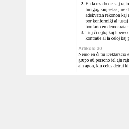
En la uzado de siaj rajtoj
limigoj, kiuj estas jure d
adekvatan rekonon kaj re
por konformiĝi al justaj
bonfarto en demokrata s
Tiuj ĉi rajtoj kaj libere
kontraŭe al la celoj kaj
Artikolo 30
Nenio en ĉi tiu Deklaracio es
grupo aŭ persono iel ajn raj
ajn agon, kiu celus detrui kiu