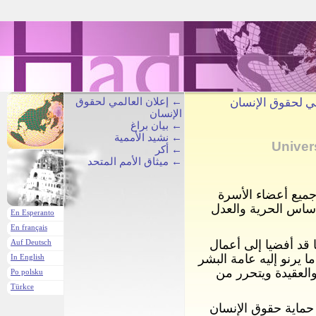
إعلان العالمي لحقوق
←
← لحقوق الإنسان
الإنسان
بيان براغ
←
نشيد الأممية
←
Univer
أكر
←
ميثاق الأمم المتحد
←
 جميع أعضاء الأسرة
 أساس الحرية والعدل
En Esperanto
En français
 قد أفضيا إلى أعمال
Auf Deutsch
ا يرنو إليه عامة البشر
In English
 والعقيدة ويتحرر من
Po polsku
Türkce
حماية حقوق الإنسان