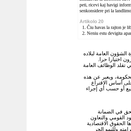
peti, ricevi kaj havigi infor
senkonsidere pri la landlimo
Artikolo 20
Ĉiu havas la rajton je 
Neniu estu devigita apar
الشؤون العامة لبلاده
ون اختيارا حرا
تقلد الوظائف العامة
كومة، ويعبر عن هذه
على أساس الاقتراع
يع أو حسب أي إجراء
ق في الضمانة
د القومي والتعاون
ا الحقوق الاقتصادية
رامته وللنمو الحر