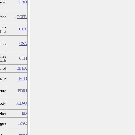
base
CBD
ance
CCFR
exts
CHT
= s Textes Hittites
acts
CSA
ites
CTH
= CHT (انظر أعلاه)
oloj
EBEA
base
ECD
ture
EDRI
logy
ICD-O
phie
IIB
ogue
iPAC