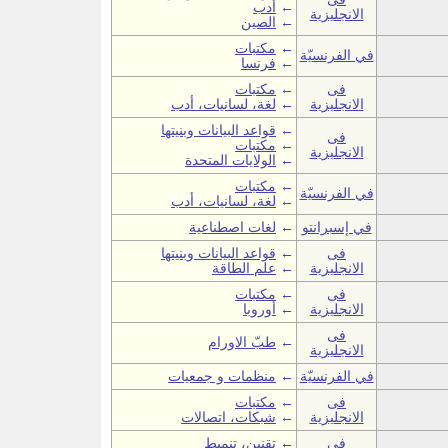
←
أدب
الانجليزية
←
الصين
←
مكتبات
في الفرنسيّة
←
فرنسا
فى
←
مكتبات
الانجليزية
←
لغة، لسانيات، أدب
←
قواعد البيانات وبنيتها
فى
←
مكتبات
الانجليزية
←
الولايات المتحدة
←
مكتبات
في الفرنسيّة
←
لغة، لسانيات، أدب
في إسبرانتو
←
لغات اصطناعية
فى
←
قواعد البيانات وبنيتها
الانجليزية
←
علم الطاقة
فى
←
مكتبات
الانجليزية
←
أوروبا
فى
←
طبّ الاورام
الانجليزية
في الفرنسيّة
←
منظمات و جمعيات
فى
←
مكتبات
الانجليزية
←
شبكات، اتصالات
فى
←
تقنين، تنميط