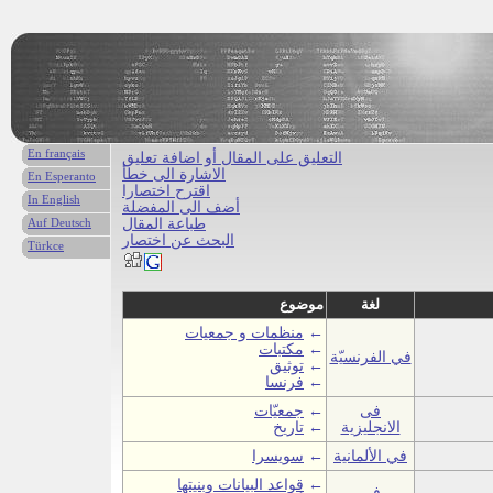
En français
التعليق على المقال أو اضافة تعليق
الاشارة الى خطأ
En Esperanto
اقترح اختصارا
In English
أضف الى المفضلة
طباعة المقال
Auf Deutsch
البحث عن اختصار
Türkce
لغة
موضوع
←
منظمات و جمعيات
←
مكتبات
في الفرنسيّة
←
توثيق
←
فرنسا
فى
←
جمعيّات
الانجليزية
←
تاريخ
في الألمانية
←
سويسرا
←
قواعد البيانات وبنيتها
فى