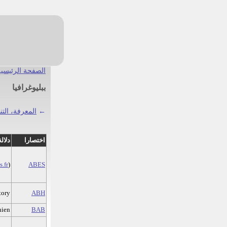
الصفحة الرئيسية
ببليوغرافيا
←
المعرفة، الت
اختصارا
دلالة
.fr
)
ABES
tory
ABH
hien
BAB