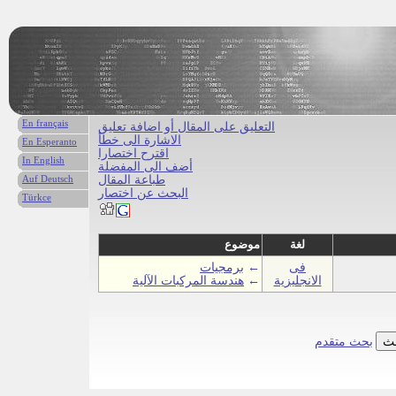
En français
التعليق على المقال أو اضافة تعليق
الاشارة الى خطأ
En Esperanto
اقترح اختصارا
In English
أضف الى المفضلة
طباعة المقال
Auf Deutsch
البحث عن اختصار
Türkce
لغة
موضوع
فى
←
برمجيات
الانجليزية
←
هندسة المركبات الآلية
بحث متقدم