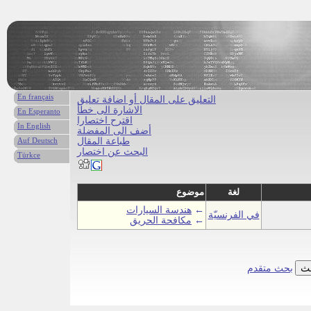
En français
التعليق على المقال أو اضافة تعليق
الاشارة الى خطأ
En Esperanto
اقترح اختصارا
In English
أضف الى المفضلة
طباعة المقال
Auf Deutsch
البحث عن اختصار
Türkce
لغة
موضوع
←
هندسة السيارات
في الفرنسيّة
←
مكافحة الحريق
بحث متقدم