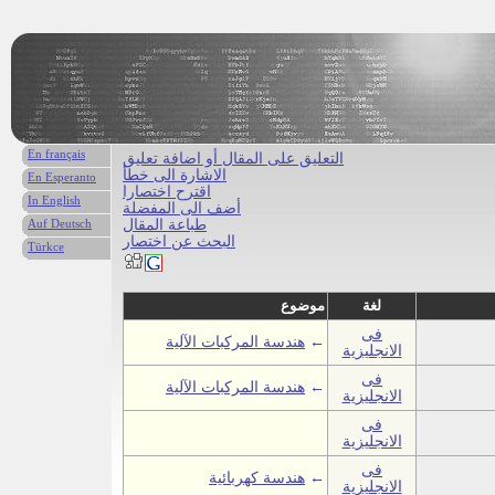
En français
التعليق على المقال أو اضافة تعليق
الاشارة الى خطأ
En Esperanto
اقترح اختصارا
In English
أضف الى المفضلة
طباعة المقال
Auf Deutsch
البحث عن اختصار
Türkce
لغة
موضوع
فى
←
هندسة المركبات الآلية
الانجليزية
فى
←
هندسة المركبات الآلية
الانجليزية
فى
الانجليزية
فى
←
هندسة كهربائية
الانجليزية