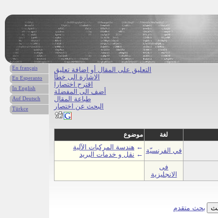
En français
التعليق على المقال أو اضافة تعليق
الاشارة الى خطأ
En Esperanto
اقترح اختصارا
In English
أضف الى المفضلة
طباعة المقال
Auf Deutsch
البحث عن اختصار
Türkce
لغة
موضوع
←
هندسة المركبات الآلية
في الفرنسيّة
←
نقل و خدمات البريد
فى
الانجليزية
بحث متقدم