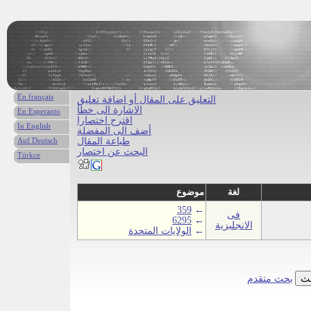
En français
التعليق على المقال أو اضافة تعليق
الاشارة الى خطأ
En Esperanto
اقترح اختصارا
In English
أضف الى المفضلة
طباعة المقال
Auf Deutsch
البحث عن اختصار
Türkce
لغة
موضوع
359
←
فى
6295
←
الانجليزية
←
الولايات المتحدة
بحث متقدم