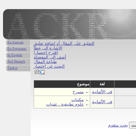
En français
التعليق على المقال أو اضافة تعليق
الاشارة الى خطأ
En Esperanto
اقترح اختصارا
In English
أضف الى المفضلة
طباعة المقال
Auf Deutsch
البحث عن اختصار
Türkce
لغة
موضوع
في الألمانية
←
مسرح
←
مكتبات
في الألمانية
←
علوم تطبيقية ، تقنيات
بحث متقدم