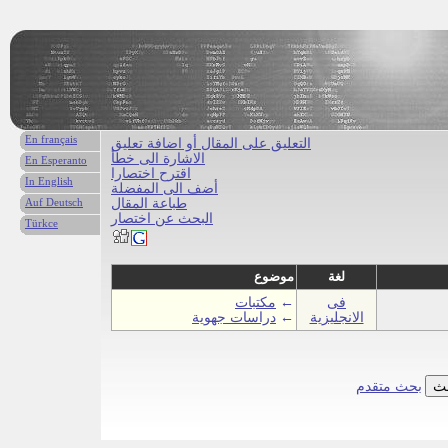
En français
التعليق على المقال أو اضافة تعليق
الاشارة الى خطأ
En Esperanto
اقترح اختصارا
In English
أضف الى المفضلة
طباعة المقال
Auf Deutsch
البحث عن اختصار
Türkce
لغة
موضوع
فى
←
مكتبات
الانجليزية
←
دراسات جهوية
بحث متقدم