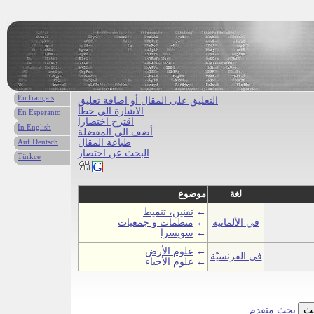
En français
التعليق على المقال أو اضافة تعليق
الاشارة الى خطأ
En Esperanto
اقترح اختصارا
In English
أضف الى المفضلة
طباعة المقال
Auf Deutsch
البحث عن اختصار
Türkce
لغة
موضوع
←
تقنين، تنميط
في الألمانية
←
منظمات و جمعيات
←
سويسرا
←
علوم الأرض
في الفرنسيّة
←
علوم الأحياء
بحث متقدم