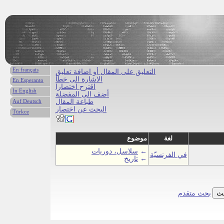
En français
التعليق على المقال أو اضافة تعليق
الاشارة الى خطأ
En Esperanto
اقترح اختصارا
In English
أضف الى المفضلة
طباعة المقال
Auf Deutsch
البحث عن اختصار
Türkce
لغة
موضوع
←
سلاسل، دوريات
في الفرنسيّة
←
تاريخ
بحث متقدم