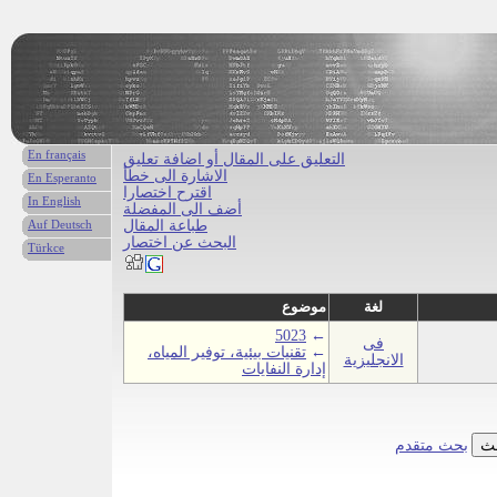
En français
التعليق على المقال أو اضافة تعليق
الاشارة الى خطأ
En Esperanto
اقترح اختصارا
In English
أضف الى المفضلة
طباعة المقال
Auf Deutsch
البحث عن اختصار
Türkce
لغة
موضوع
5023
←
فى
←
تقنيات بيئية، توفير المياه،
الانجليزية
إدارة النفايات
بحث متقدم