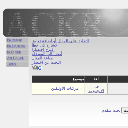
En français
التعليق على المقال أو اضافة تعليق
الاشارة الى خطأ
En Esperanto
اقترح اختصارا
In English
أضف الى المفضلة
طباعة المقال
Auf Deutsch
البحث عن اختصار
Türkce
لغة
موضوع
فى
←
مركبات الأوليفين
الانجليزية
بحث متقدم