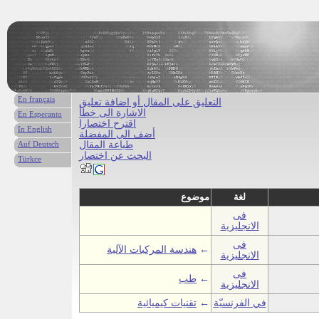
En français
التعليق على المقال أو اضافة تعليق
الاشارة الى خطأ
En Esperanto
اقترح اختصارا
In English
أضف الى المفضلة
طباعة المقال
Auf Deutsch
البحث عن اختصار
Türkce
لغة
موضوع
فى
الانجليزية
فى
←
هندسة المركبات الآلية
الانجليزية
فى
←
طب
الانجليزية
في الفرنسيّة
←
تقنيات كيميائية