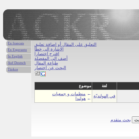
En français
التعليق على المقال أو اضافة تعليق
الاشارة الى خطأ
En Esperanto
اقترح اختصارا
In English
أضف الى المفضلة
طباعة المقال
Auf Deutsch
البحث عن اختصار
Türkce
لغة
موضوع
←
منظمات و جمعيات
في الهولنديّة
←
هولندا
بحث متقدم