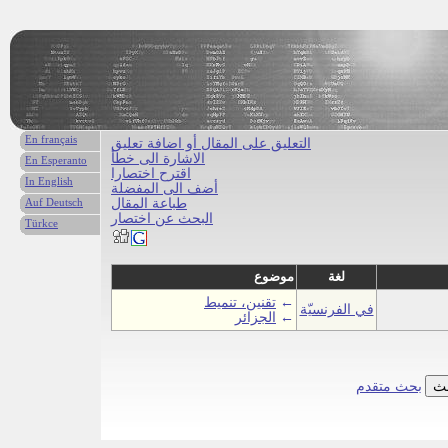
En français
التعليق على المقال أو اضافة تعليق
الاشارة الى خطأ
En Esperanto
اقترح اختصارا
In English
أضف الى المفضلة
طباعة المقال
Auf Deutsch
البحث عن اختصار
Türkce
لغة
موضوع
←
تقنين، تنميط
في الفرنسيّة
←
الجزائر
بحث متقدم