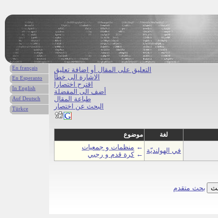
En français
التعليق على المقال أو اضافة تعليق
الاشارة الى خطأ
En Esperanto
اقترح اختصارا
In English
أضف الى المفضلة
طباعة المقال
Auf Deutsch
البحث عن اختصار
Türkce
لغة
موضوع
←
منظمات و جمعيات
في الهولنديّة
←
كرة قدم و رجبي
بحث متقدم