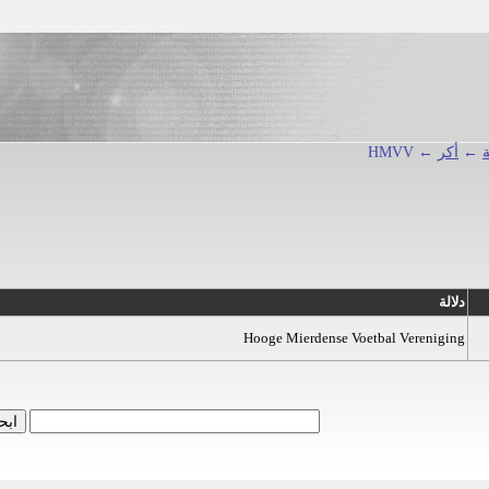
←
أكر
← HMVV
دلالة
Hooge Mierdense Voetbal Vereniging