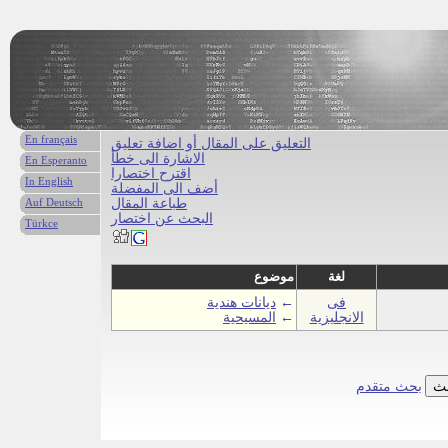
En français
التعليق على المقال أو اضافة تعليق
الاشارة الى خطأ
En Esperanto
اقترح اختصارا
In English
أضف الى المفضلة
طباعة المقال
Auf Deutsch
البحث عن اختصار
Türkce
لغة
موضوع
فى
←
ديانات هندية
الانجليزية
←
المسيحية
بحث متقدم