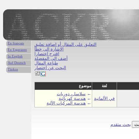
En français
التعليق على المقال أو اضافة تعليق
الاشارة الى خطأ
En Esperanto
اقترح اختصارا
In English
أضف الى المفضلة
طباعة المقال
Auf Deutsch
البحث عن اختصار
Türkce
لغة
موضوع
←
سلاسل، دوريات
في الألمانية
←
هندسة كهربائية
←
هندسة المركبات الآلية
بحث متقدم