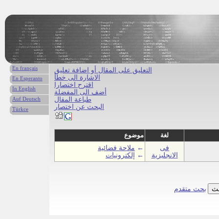
En français
التعليق على المقال أو اضافة تعليق
الاشارة الى خطأ
En Esperanto
اقترح اختصارا
In English
أضف الى المفضلة
طباعة المقال
Auf Deutsch
البحث عن اختصار
Türkce
لغة
موضوع
فى
←
ملاحة فضائية
الانجليزية
←
إلكترونيات
بحث متقدم