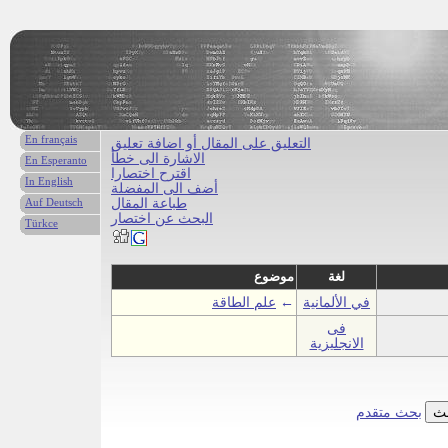
En français
التعليق على المقال أو اضافة تعليق
الاشارة الى خطأ
En Esperanto
اقترح اختصارا
In English
أضف الى المفضلة
طباعة المقال
Auf Deutsch
البحث عن اختصار
Türkce
لغة
موضوع
في الألمانية
←
علم الطاقة
فى
الانجليزية
بحث متقدم