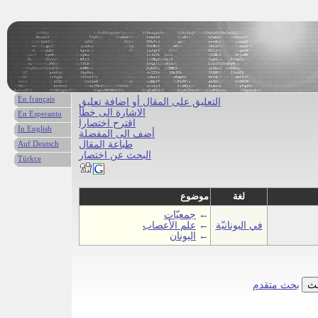
En français
التعليق على المقال أو اضافة تعليق
الاشارة الى خطأ
En Esperanto
اقترح اختصارا
In English
أضف الى المفضلة
طباعة المقال
Auf Deutsch
البحث عن اختصار
Türkce
لغة
موضوع
←
جمعيّات
في اليونانيّة
←
علم الأعصاب
←
اليونان
بحث متقدم