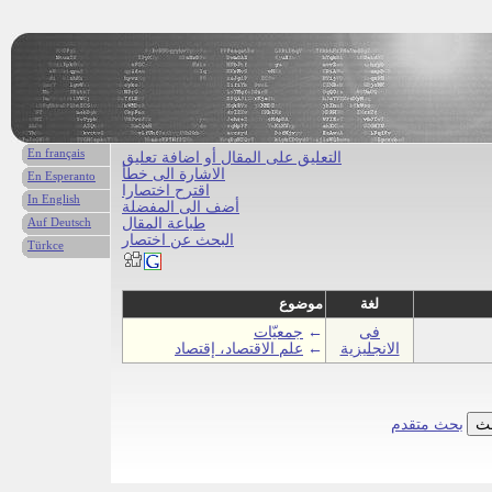
En français
التعليق على المقال أو اضافة تعليق
الاشارة الى خطأ
En Esperanto
اقترح اختصارا
In English
أضف الى المفضلة
طباعة المقال
Auf Deutsch
البحث عن اختصار
Türkce
لغة
موضوع
فى
←
جمعيّات
الانجليزية
←
علم الاقتصاد، إقتصاد
بحث متقدم