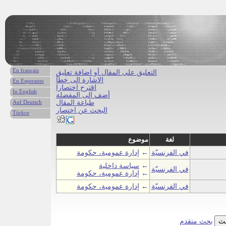
En français
التعليق على المقال أو اضافة تعليق
الاشارة الى خطأ
En Esperanto
اقترح اختصارا
In English
أضف الى المفضلة
طباعة المقال
Auf Deutsch
البحث عن اختصار
Türkce
لغة
موضوع
في الفرنسيّة
←
إدارة عمومية، حكومة
←
سياسة داخلية
في الفرنسيّة
←
إدارة عمومية، حكومة
في الفرنسيّة
←
إدارة عمومية، حكومة
بحث متقدم