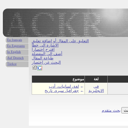
En français
التعليق على المقال أو اضافة تعليق
الاشارة الى خطأ
En Esperanto
اقترح اختصارا
In English
أضف الى المفضلة
طباعة المقال
Auf Deutsch
البحث عن اختصار
Türkce
لغة
موضوع
فى
←
لغة، لسانيات، أدب
الانجليزية
←
جغرافيا، سيرة، تاريخ
بحث متقدم