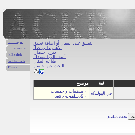
En français
التعليق على المقال أو اضافة تعليق
الاشارة الى خطأ
En Esperanto
اقترح اختصارا
In English
أضف الى المفضلة
طباعة المقال
Auf Deutsch
البحث عن اختصار
Türkce
لغة
موضوع
←
منظمات و جمعيات
في الهولنديّة
←
كرة قدم و رجبي
بحث متقدم