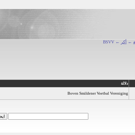
←
أكر
← BSVV
دلالة
Boven Smildener Voetbal Vereniging