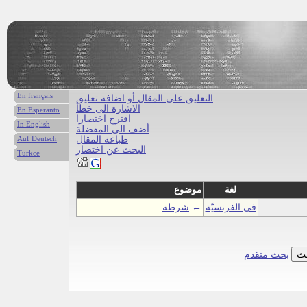
En français
التعليق على المقال أو اضافة تعليق
الاشارة الى خطأ
En Esperanto
اقترح اختصارا
In English
أضف الى المفضلة
طباعة المقال
Auf Deutsch
البحث عن اختصار
Türkce
لغة
موضوع
في الفرنسيّة
←
شرطة
بحث متقدم