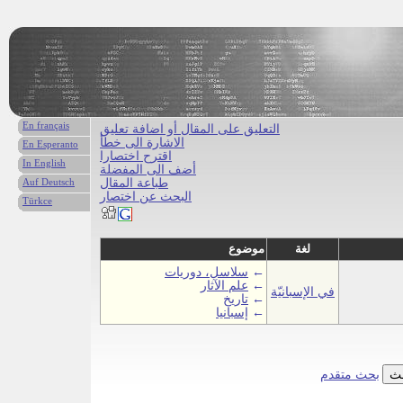
En français
التعليق على المقال أو اضافة تعليق
الاشارة الى خطأ
En Esperanto
اقترح اختصارا
In English
أضف الى المفضلة
طباعة المقال
Auf Deutsch
البحث عن اختصار
Türkce
لغة
موضوع
←
سلاسل، دوريات
←
علم الآثار
في الإسبانيّة
←
تاريخ
←
إسبانيا
بحث متقدم