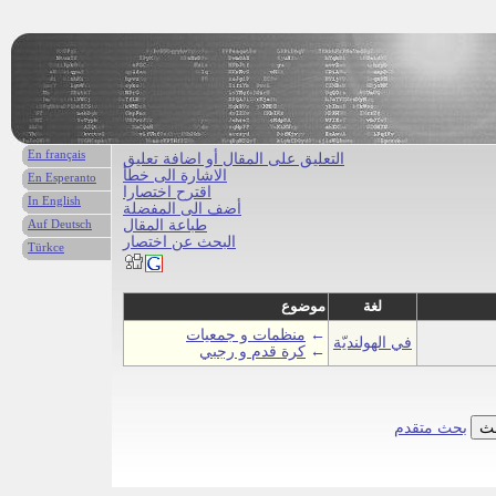
En français
التعليق على المقال أو اضافة تعليق
الاشارة الى خطأ
En Esperanto
اقترح اختصارا
In English
أضف الى المفضلة
طباعة المقال
Auf Deutsch
البحث عن اختصار
Türkce
لغة
موضوع
←
منظمات و جمعيات
في الهولنديّة
←
كرة قدم و رجبي
بحث متقدم