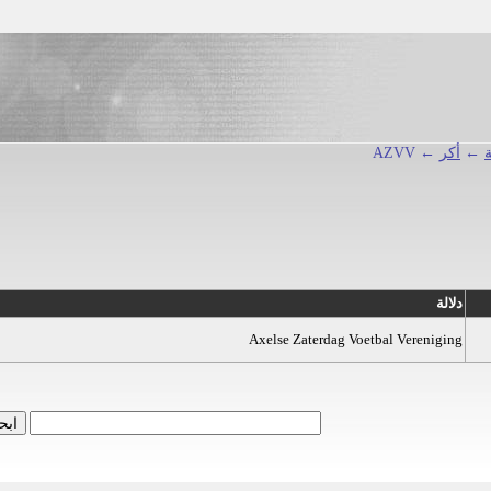
←
أكر
← AZVV
دلالة
Axelse Zaterdag Voetbal Vereniging