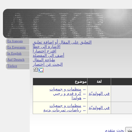
En français
التعليق على المقال أو اضافة تعليق
الاشارة الى خطأ
En Esperanto
اقترح اختصارا
In English
أضف الى المفضلة
طباعة المقال
Auf Deutsch
البحث عن اختصار
Türkce
لغة
موضوع
←
منظمات و جمعيات
في الهولنديّة
←
كرة قدم و رجبي
←
هولندا
←
منظمات و جمعيات
في الهولنديّة
←
رياضات، تمرينات بدنية
بحث متقدم