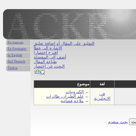
En français
التعليق على المقال أو اضافة تعليق
الاشارة الى خطأ
En Esperanto
اقترح اختصارا
In English
أضف الى المفضلة
طباعة المقال
Auf Deutsch
البحث عن اختصار
Türkce
لغة
موضوع
←
إلكترونيات
فى
←
علم الطيران، طائرات
الانجليزية
←
ملاحة فضائية
بحث متقدم